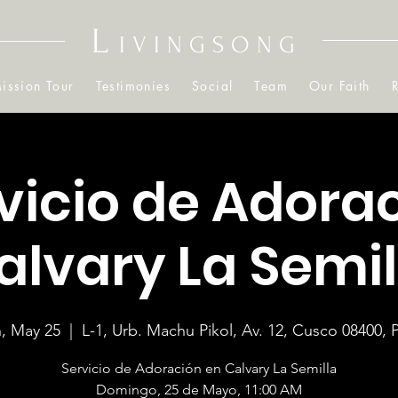
L
IVINGSONG
ission Tour
Testimonies
Social
Team
Our Faith
vicio de Adora
alvary La Semil
, May 25
  |  
L-1, Urb. Machu Pikol, Av. 12, Cusco 08400, 
Servicio de Adoración en Calvary La Semilla
Domingo, 25 de Mayo, 11:00 AM