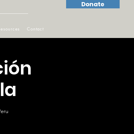
Donate
Resources
Contact
ción
la
Peru