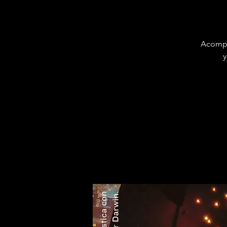
Acompá
y