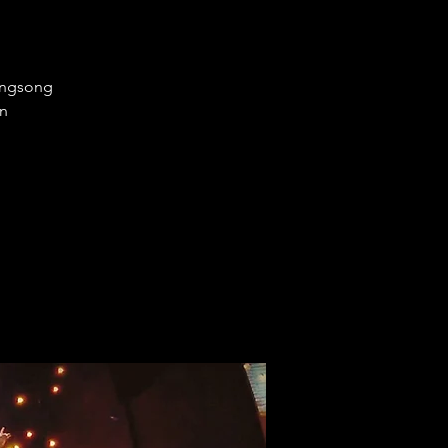
ingsong
on