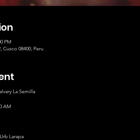
ion
00 PM
2, Cusco 08400, Peru
ent
lvary La Semilla
00 AM
 Urb Larapa