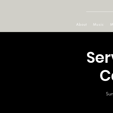
About
Music
M
Ser
C
Sun