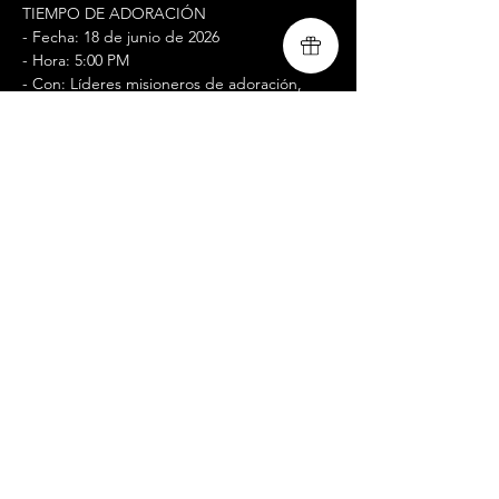
TIEMPO DE ADORACIÓN
- Fecha: 18 de junio de 2026
- Hora: 5:00 PM
- Con: Líderes misioneros de adoración, 
Livingsong
- Ubicación: Medellín, Colombia
- Lugar: Fundación La Resurrección y La 
Vida
Mostrar más
Compartir este evento