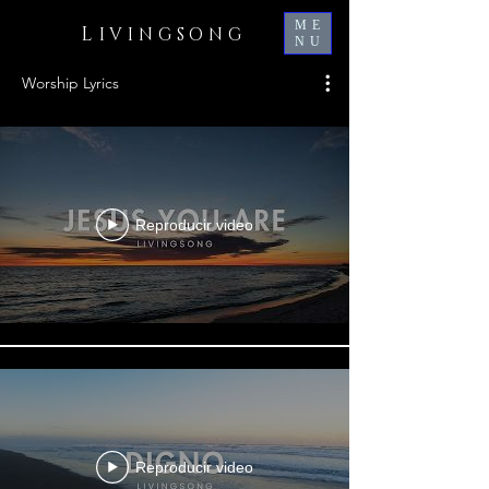
ME
L
IVINGSONG
NU
Worship Lyrics
Reproducir video
Reproducir video