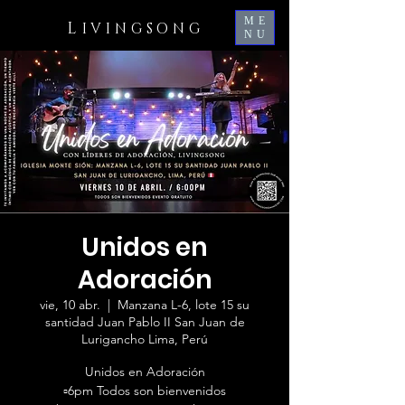
ME
L
IVINGSONG
NU
Unidos en
Adoración
vie, 10 abr.
  |  
Manzana L-6, lote 15 su
santidad Juan Pablo II San Juan de
Lurigancho Lima, Perú
Unidos en Adoración
▫️6pm Todos son bienvenidos