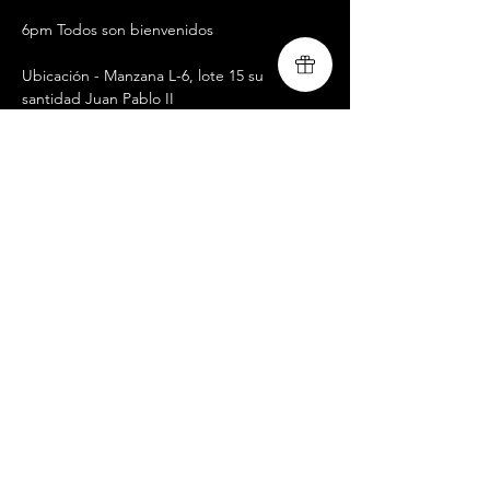
6pm Todos son bienvenidos
Ubicación - Manzana L-6, lote 15 su 
santidad Juan Pablo II
San Juan de Lurigancho
Lima, Perú
Livingsong 
www.livingsongministry.com
Compartir este evento