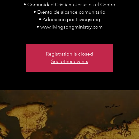
• Comunidad Cristiana Jesús es el Centro
• Evento de alcance comunitario
• Adoración por Livingsong
• www.livingsongministry.com
Registration is closed
See other events