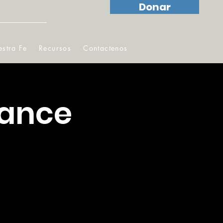
Donar
stra Fe
Recursos
Contactenos
cance