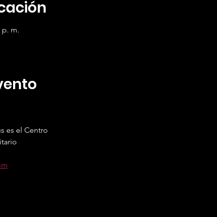
icación
0 p. m.
vento
s es el Centro
tario
g
com