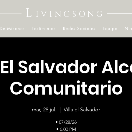
L
IVINGSONG
 De Misones
Testiminios
Redes Sociales
Equipo
Nue
a El Salvador Al
Comunitario
mar, 28 jul.
  |  
Villa el Salvador
• 07/28/26
• 6:00 PM